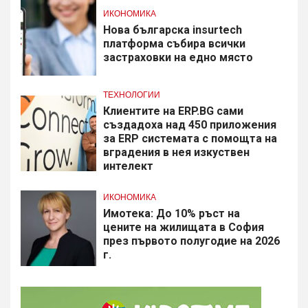
ИКОНОМИКА
Нова българска insurtech
платформа събира всички
застраховки на едно място
ТЕХНОЛОГИИ
Клиентите на ERP.BG сами
създадоха над 450 приложения
за ERP системата с помощта на
вградения в нея изкуствен
интелект
ИКОНОМИКА
Имотека: До 10% ръст на
цените на жилищата в София
през първото полугодие на 2026
г.