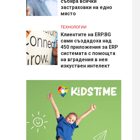
събира всички
застраховки на едно
място
ТЕХНОЛОГИИ
Клиентите на ERP.BG
сами създадоха над
450 приложения за ERP
системата с помощта
на вградения в нея
изкуствен интелект