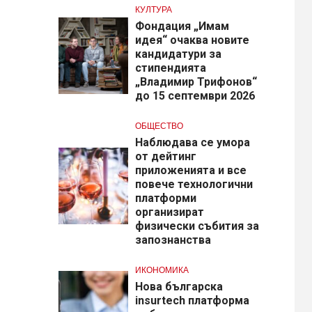
КУЛТУРА
Фондация „Имам
идея“ очаква новите
кандидатури за
стипендията
„Владимир Трифонов“
до 15 септември 2026
ОБЩЕСТВО
Наблюдава се умора
от дейтинг
приложенията и все
повече технологични
платформи
организират
физически събития за
запознанства
ИКОНОМИКА
Нова българска
insurtech платформа