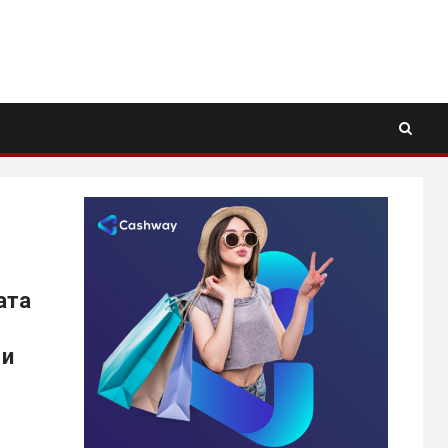
ата
 и