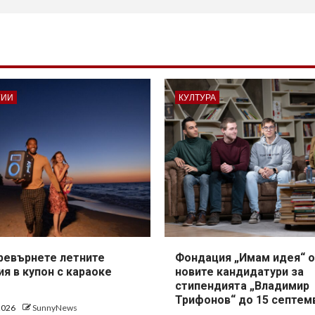
ГИИ
КУЛТУРА
превърнете летните
Фондация „Имам идея“ о
я в купон с караоке
новите кандидатури за
стипендията „Владимир
Трифонов“ до 15 септем
 2026
SunnyNews