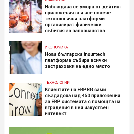
Наблюдава се умора от дейтинг
приложенията и все повече
технологични платформи
организират физически
събития за запознанства
ИКОНОМИКА
Нова българска insurtech
платформа събира всички
застраховки на едно място
ТЕХНОЛОГИИ
Клиентите на ERP.BG сами
създадоха над 450 приложения
за ERP системата с помощта на
вградения в нея изкуствен
интелект