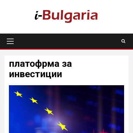
Skip
to
content
Primary
Menu
платофрма за
инвестиции