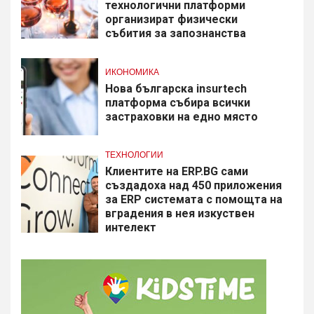
технологични платформи
организират физически
събития за запознанства
ИКОНОМИКА
Нова българска insurtech
платформа събира всички
застраховки на едно място
ТЕХНОЛОГИИ
Клиентите на ERP.BG сами
създадоха над 450 приложения
за ERP системата с помощта на
вградения в нея изкуствен
интелект