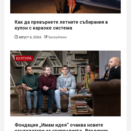
Как да превърнете летните събирания в
купон с караоке система
август 6, 2026
SunnyNews
КУЛТУРА
Фондация „Имам идея“ очаква новите
кандидатури за стипендията „Владимир