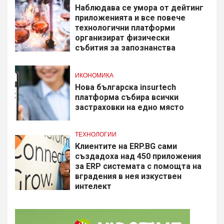
Наблюдава се умора от дейтинг
приложенията и все повече
технологични платформи
организират физически
събития за запознанства
ИКОНОМИКА
Нова българска insurtech
платформа събира всички
застраховки на едно място
ТЕХНОЛОГИИ
Клиентите на ERP.BG сами
създадоха над 450 приложения
за ERP системата с помощта на
вградения в нея изкуствен
интелект