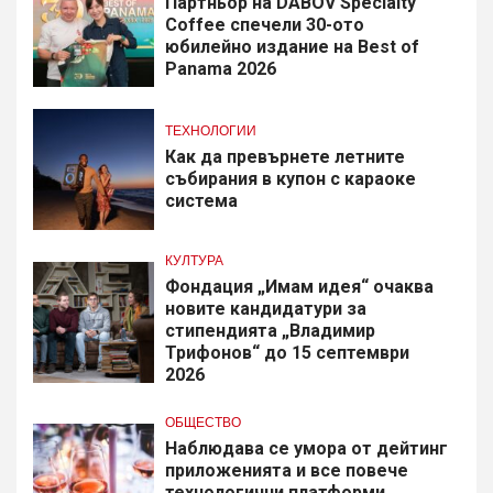
Партньор на DABOV Specialty
Coffee спечели 30-ото
юбилейно издание на Best of
Panama 2026
ТЕХНОЛОГИИ
Как да превърнете летните
събирания в купон с караоке
система
КУЛТУРА
Фондация „Имам идея“ очаква
новите кандидатури за
стипендията „Владимир
Трифонов“ до 15 септември
2026
ОБЩЕСТВО
Наблюдава се умора от дейтинг
приложенията и все повече
технологични платформи