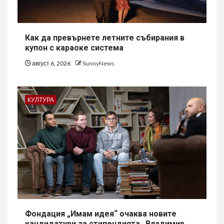
Как да превърнете летните събирания в
купон с караоке система
август 6, 2026
SunnyNews
КУЛТУРА
Фондация „Имам идея“ очаква новите
кандидатури за стипендията „Владимир