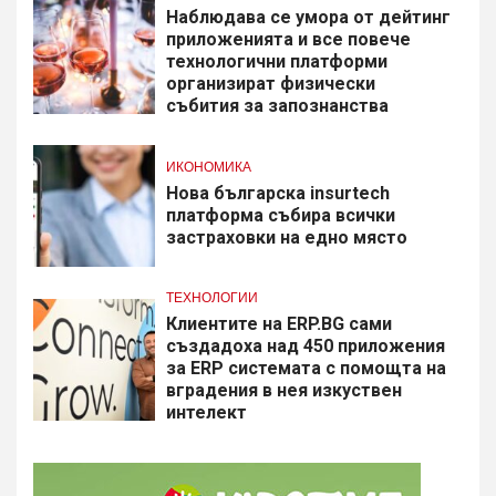
Наблюдава се умора от дейтинг
приложенията и все повече
технологични платформи
организират физически
събития за запознанства
ИКОНОМИКА
Нова българска insurtech
платформа събира всички
застраховки на едно място
ТЕХНОЛОГИИ
Клиентите на ERP.BG сами
създадоха над 450 приложения
за ERP системата с помощта на
вградения в нея изкуствен
интелект