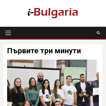
Skip
to
content
Primary
Menu
Първите три минути