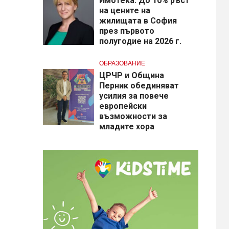
Имотека: До 10% ръст
на цените на
жилищата в София
през първото
полугодие на 2026 г.
ОБРАЗОВАНИЕ
​ЦРЧР и Община
Перник обединяват
усилия за повече
европейски
възможности за
младите хора