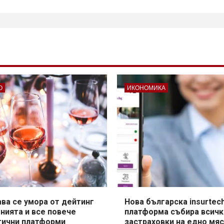
О
ИКОНОМИКА
ва се умора от дейтинг
Нова българска insurtec
нията и все повече
платформа събира всичк
гични платформи
застраховки на едно мя