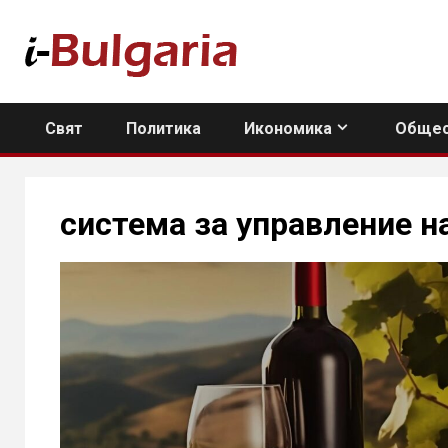
Skip
to
content
Свят
Политика
Икономика
Общес
система за управление н