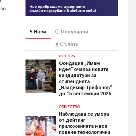
а
тво
Ноеи
Популярни
Съвети
КУЛТУРА
Фондация „Имам
идея“ очаква новите
кандидатури за
стипендията
„Владимир Трифонов“
до 15 септември 2026
ОБЩЕСТВО
Наблюдава се умора
от дейтинг
приложенията и все
повече технологични