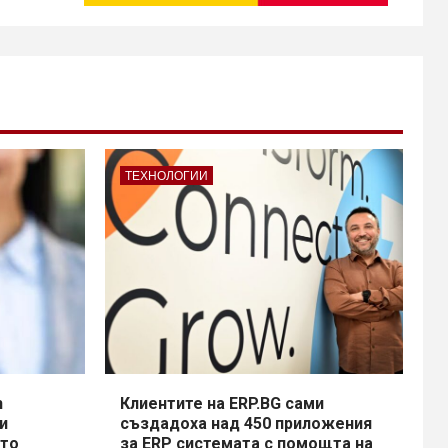
ТЕХНОЛОГИИ
h
Клиентите на ERP.BG сами
и
създадоха над 450 приложения
сто
за ERP системата с помощта на