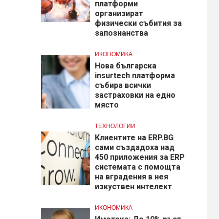
платформи
организират
физически събития за
запознанства
ИКОНОМИКА
Нова българска
insurtech платформа
събира всички
застраховки на едно
място
ТЕХНОЛОГИИ
Клиентите на ERP.BG
сами създадоха над
450 приложения за ERP
системата с помощта
на вградения в нея
изкуствен интелект
ИКОНОМИКА