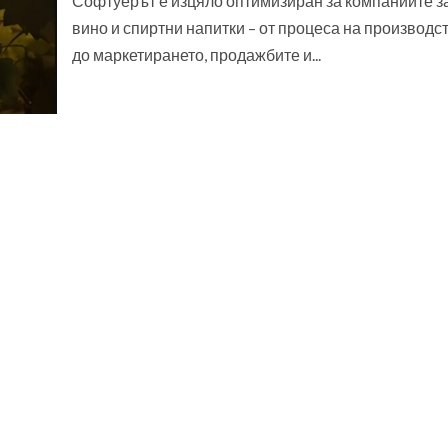
Софтуерът е изцяло оптимизиран за компаниите з
вино и спиртни напитки – от процеса на производс
до маркетирането, продажбите и...