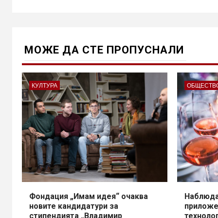
МОЖE ДА СТЕ ПРОПУСНАЛИ
КУЛТУРА
ОБЩЕСТВ
Фондация „Имам идея“ очаква
Наблюда
новите кандидатури за
приложе
стипендията „Владимир
техноло