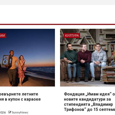
ГИИ
КУЛТУРА
превърнете летните
Фондация „Имам идея“ о
я в купон с караоке
новите кандидатури за
стипендията „Владимир
Трифонов“ до 15 септем
 2026
SunnyNews