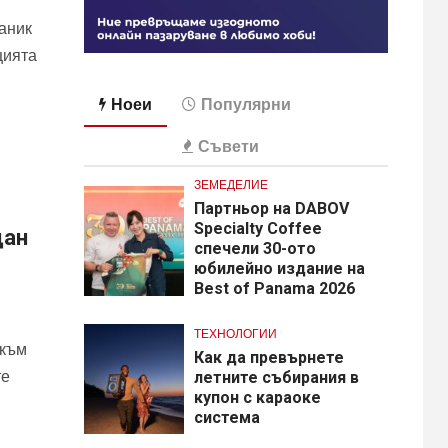
аник
цията
Ноеи
Популярни
Съвети
ЗЕМЕДЕЛИЕ
Партньор на DABOV
Specialty Coffee
дан
спечели 30-ото
юбилейно издание на
Best of Panama 2026
ТЕХНОЛОГИИ
 към
Как да превърнете
те
летните събирания в
купон с караоке
система