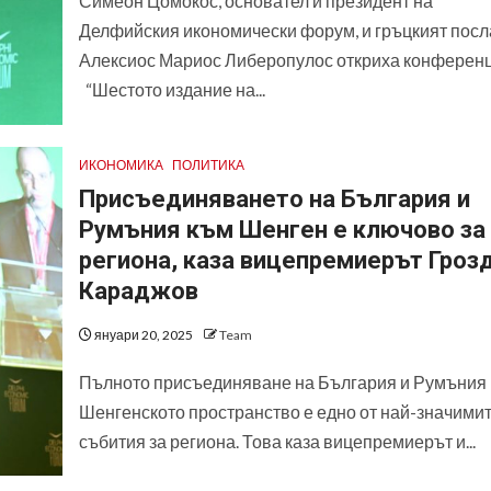
Симеон Цомокос, основател и президент на
Делфийския икономически форум, и гръцкият посл
Алексиос Мариос Либеропулос откриха конферен
“Шестото издание на...
ИКОНОМИКА
ПОЛИТИКА
Присъединяването на България и
Румъния към Шенген е ключово за
региона, каза вицепремиерът Гроз
Караджов
януари 20, 2025
Team
Пълното присъединяване на България и Румъния
Шенгенското пространство е едно от най-значими
събития за региона. Това каза вицепремиерът и...