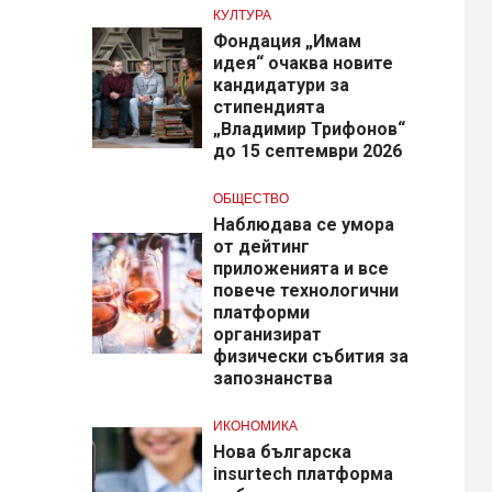
КУЛТУРА
Фондация „Имам
идея“ очаква новите
кандидатури за
стипендията
„Владимир Трифонов“
до 15 септември 2026
ОБЩЕСТВО
Наблюдава се умора
от дейтинг
приложенията и все
повече технологични
платформи
организират
физически събития за
запознанства
ИКОНОМИКА
Нова българска
insurtech платформа