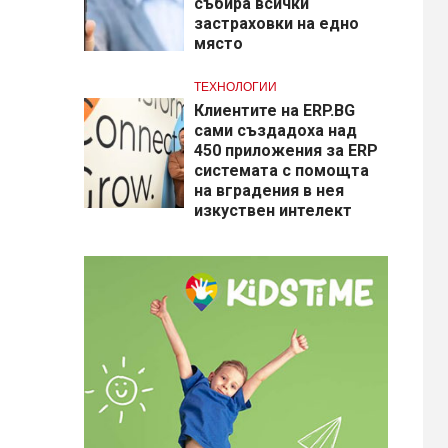
събира всички
застраховки на едно
място
ТЕХНОЛОГИИ
Клиентите на ERP.BG
сами създадоха над
450 приложения за ERP
системата с помощта
на вградения в нея
изкуствен интелект