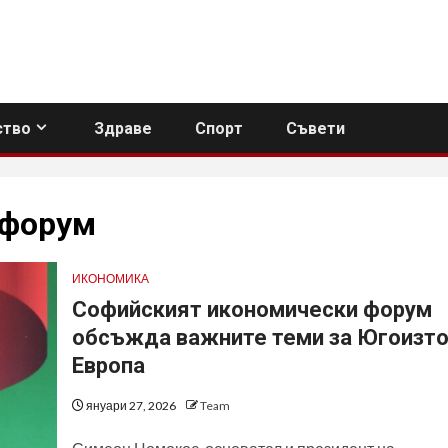
тво
Здраве
Спорт
Съвети
 форум
ИКОНОМИКА
Софийският икономически форум
обсъжда важните теми за Югоизт
Европа
януари 27, 2026
Team