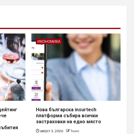
ИКОНОМИКА
дейтинг
Нова българска insurtech
ече
платформа събира всички
и
застраховки на едно място
събития
август 3, 2026
Team