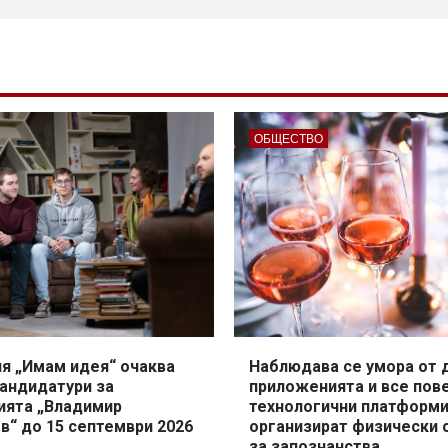
ОБЩЕСТВО
я „Имам идея“ очаква
Наблюдава се умора от 
кандидатури за
приложенията и все пов
ията „Владимир
технологични платформ
в“ до 15 септември 2026
организират физически 
за запознанства