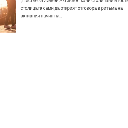
„Нестле за Живей Активно!“ кани столичани и гост
столицата сами да открият отговора в ритъма на
активния начин на...