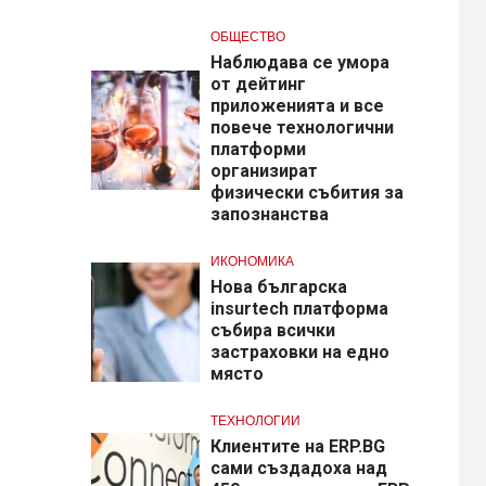
ОБЩЕСТВО
Наблюдава се умора
от дейтинг
приложенията и все
повече технологични
платформи
организират
физически събития за
запознанства
ИКОНОМИКА
Нова българска
insurtech платформа
събира всички
застраховки на едно
място
ТЕХНОЛОГИИ
Клиентите на ERP.BG
сами създадоха над