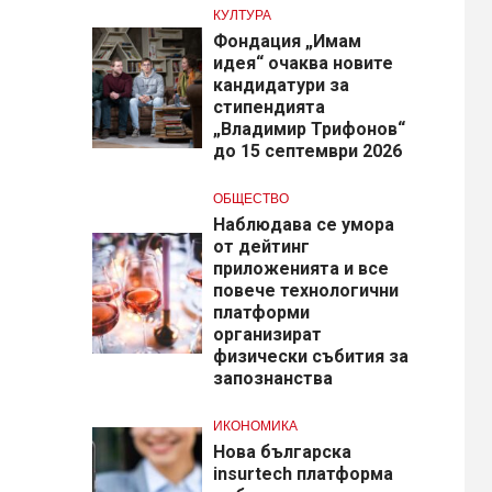
КУЛТУРА
Фондация „Имам
идея“ очаква новите
кандидатури за
стипендията
„Владимир Трифонов“
до 15 септември 2026
ОБЩЕСТВО
Наблюдава се умора
от дейтинг
приложенията и все
повече технологични
платформи
организират
физически събития за
запознанства
ИКОНОМИКА
Нова българска
insurtech платформа