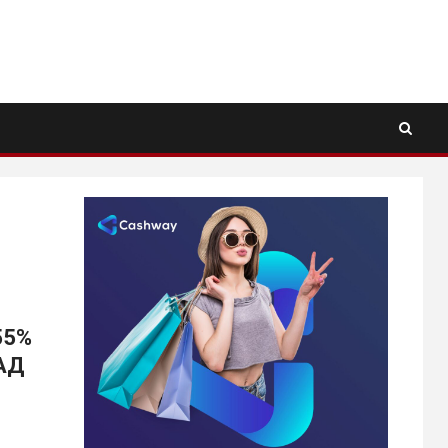
55%
 АД