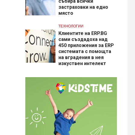
събира всички
застраховки на едно
място
ТЕХНОЛОГИИ
Клиентите на ERP.BG
сами създадоха над
450 приложения за ERP
системата с помощта
на вградения в нея
изкуствен интелект