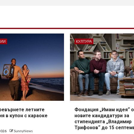
ГИИ
КУЛТУРА
превърнете летните
Фондация „Имам идея“ о
я в купон с караоке
новите кандидатури за
стипендията „Владимир
Трифонов“ до 15 септем
 2026
SunnyNews