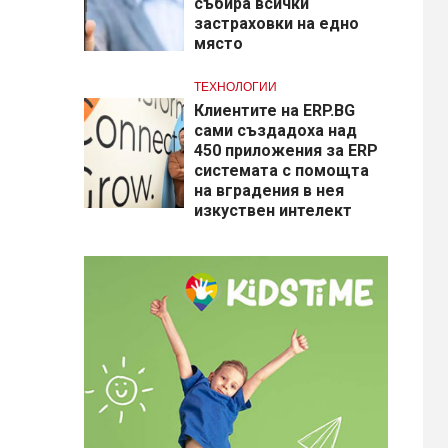
събира всички
застраховки на едно
място
ТЕХНОЛОГИИ
Клиентите на ERP.BG
сами създадоха над
450 приложения за ERP
системата с помощта
на вградения в нея
изкуствен интелект