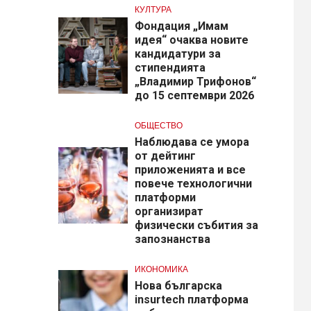
КУЛТУРА
Фондация „Имам
идея“ очаква новите
кандидатури за
стипендията
„Владимир Трифонов“
до 15 септември 2026
ОБЩЕСТВО
Наблюдава се умора
от дейтинг
приложенията и все
повече технологични
платформи
организират
физически събития за
запознанства
ИКОНОМИКА
Нова българска
insurtech платформа