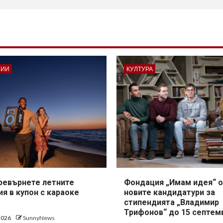
ГИИ
КУЛТУРА
превърнете летните
Фондация „Имам идея“ о
я в купон с караоке
новите кандидатури за
стипендията „Владимир
Трифонов“ до 15 септем
 2026
SunnyNews