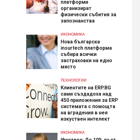
платформи
организират
физически събития за
запознанства
ИКОНОМИКА
Нова българска
insurtech платформа
събира всички
застраховки на едно
място
ТЕХНОЛОГИИ
Клиентите на ERP.BG
сами създадоха над
450 приложения за ERP
системата с помощта
на вградения в нея
изкуствен интелект
ИКОНОМИКА
Имотека: До 10% ръст