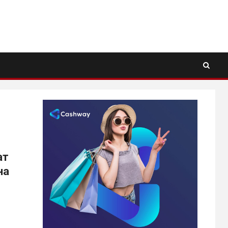
ат
на