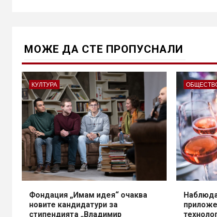
МОЖE ДА СТЕ ПРОПУСНАЛИ
КУЛТУРА
ОБЩЕСТВ
Фондация „Имам идея“ очаква
Наблюда
новите кандидатури за
приложе
стипендията „Владимир
техноло