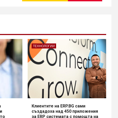
ТЕХНОЛОГИИ
h
Клиентите на ERP.BG сами
и
създадоха над 450 приложения
сто
за ERP системата с помощта на