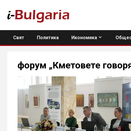
Skip
to
content
Свят
Политика
Икономика
Общес
форум „Кметовете говор