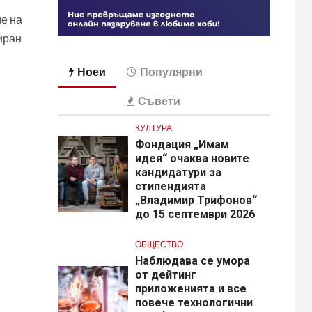
ие на
иран
Ноеи
Популярни
Съвети
КУЛТУРА
Фондация „Имам
идея“ очаква новите
кандидатури за
стипендията
„Владимир Трифонов“
до 15 септември 2026
ОБЩЕСТВО
Наблюдава се умора
от дейтинг
приложенията и все
повече технологични