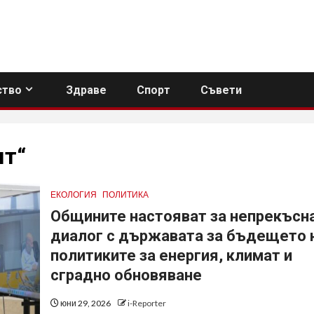
тво
Здраве
Спорт
Съвети
ят“
ЕКОЛОГИЯ
ПОЛИТИКА
Общините настояват за непрекъсн
диалог с държавата за бъдещето 
политиките за енергия, климат и
сградно обновяване
юни 29, 2026
i-Reporter