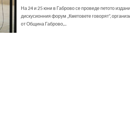
На 24 и 25 юни в Габрово се проведе петото издан
дискусионния форум „Кметовете говорят“, организ
от Община Габрово,...