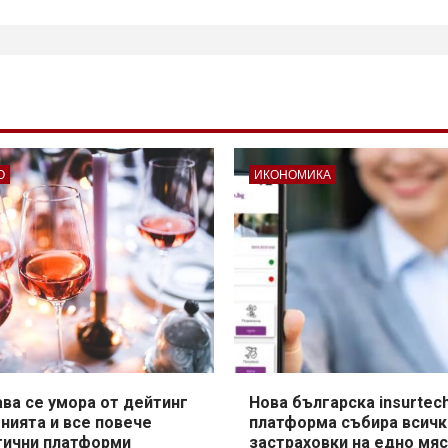
О
ИКОНОМИКА
ва се умора от дейтинг
Нова българска insurtec
нията и все повече
платформа събира всичк
гични платформи
застраховки на едно мя