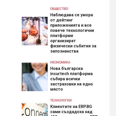
ОБЩЕСТВО
Наблюдава се умора
от дейтинг
приложенията и все
повече технологични
платформи
организират
физически събития за
запознанства
ИКОНОМИКА
Нова българска
insurtech платформа
събира всички
застраховки на едно
място
ТЕХНОЛОГИИ
Клиентите на ERP.BG
сами създадоха над