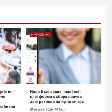
ИКОНОМИКА
дейтинг
Нова българска insurtech
ече
платформа събира всички
и
застраховки на едно място
събития
август 3, 2026
Team