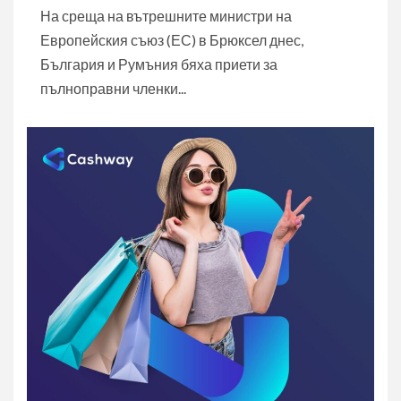
На среща на вътрешните министри на
Европейския съюз (ЕС) в Брюксел днес,
България и Румъния бяха приети за
пълноправни членки...