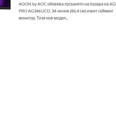
AGON by AOC обявява пускането на пазара на A
PRO AG346UCD, 34-инчов (86,4 см) извит гейминг
монитор. Този нов модел...