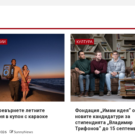
ГИИ
КУЛТУРА
превърнете летните
Фондация „Имам идея“ о
я в купон с караоке
новите кандидатури за
стипендията „Владимир
Трифонов“ до 15 септем
 2026
SunnyNews