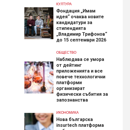
КУЛТУРА
Фондация „Имам
идея“ очаква новите
кандидатури за
стипендията
„Владимир Трифонов“
до 15 септември 2026
ОБЩЕСТВО
Наблюдава се умора
от дейтинг
приложенията и все
повече технологични
платформи
организират
физически събития за
запознанства
ИКОНОМИКА
Нова българска
insurtech платформа