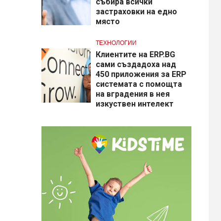
събира всички
застраховки на едно
място
ТЕХНОЛОГИИ
Клиентите на ERP.BG
сами създадоха над
450 приложения за ERP
системата с помощта
на вградения в нея
изкуствен интелект