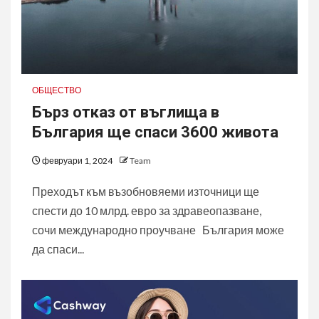
ОБЩЕСТВО
Бърз отказ от въглища в
България ще спаси 3600 живота
февруари 1, 2024
Team
Преходът към възобновяеми източници ще
спести до 10 млрд. евро за здравеопазване,
сочи международно проучване България може
да спаси...