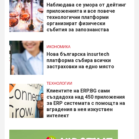
Наблюдава се умора от дейтинг
приложенията и все повече
технологични платформи
организират физически
събития за запознанства
ИКОНОМИКА
Нова българска insurtech
платформа събира всички
застраховки на едно място
ТЕХНОЛОГИИ
Клиентите на ERP.BG сами
създадоха над 450 приложения
за ERP системата с помощта на
вградения в нея изкуствен
интелект