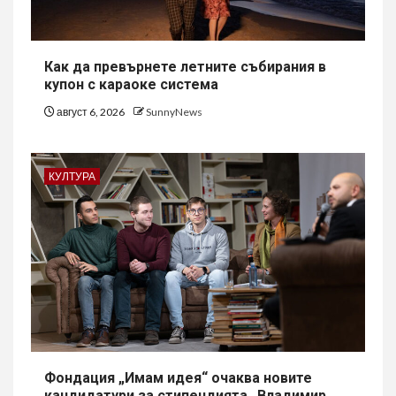
Как да превърнете летните събирания в
купон с караоке система
август 6, 2026
SunnyNews
КУЛТУРА
Фондация „Имам идея“ очаква новите
кандидатури за стипендията „Владимир