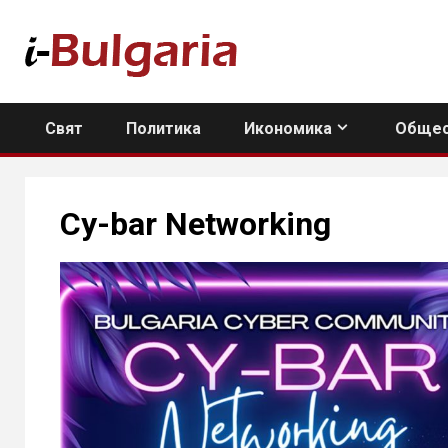
Skip
to
content
Свят
Политика
Икономика
Общес
Cy-bar Networking