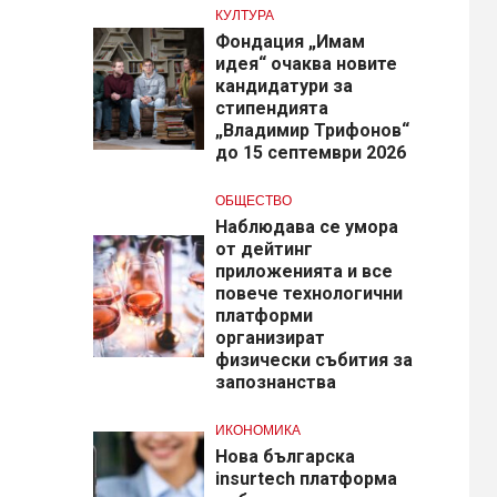
КУЛТУРА
Фондация „Имам
идея“ очаква новите
кандидатури за
стипендията
„Владимир Трифонов“
до 15 септември 2026
ОБЩЕСТВО
Наблюдава се умора
от дейтинг
приложенията и все
повече технологични
платформи
организират
физически събития за
запознанства
ИКОНОМИКА
Нова българска
insurtech платформа