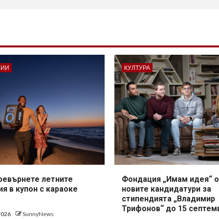
ГИИ
КУЛТУРА
превърнете летните
Фондация „Имам идея“ о
я в купон с караоке
новите кандидатури за
стипендията „Владимир
Трифонов“ до 15 септем
 2026
SunnyNews