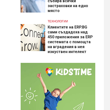
събира всички
застраховки на едно
място
ТЕХНОЛОГИИ
Клиентите на ERP.BG
сами създадоха над
450 приложения за ERP
системата с помощта
на вградения в нея
изкуствен интелект