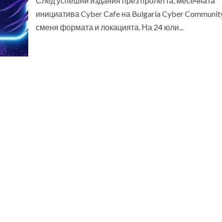
След успешни издания през пролетта, месечната
инициатива Cyber Cafe на Bulgaria Cyber Communit
сменя формата и локацията. На 24 юли...