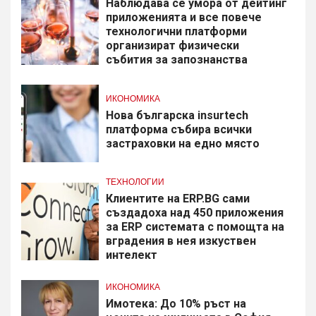
Наблюдава се умора от дейтинг
приложенията и все повече
технологични платформи
организират физически
събития за запознанства
ИКОНОМИКА
Нова българска insurtech
платформа събира всички
застраховки на едно място
ТЕХНОЛОГИИ
Клиентите на ERP.BG сами
създадоха над 450 приложения
за ERP системата с помощта на
вградения в нея изкуствен
интелект
ИКОНОМИКА
Имотека: До 10% ръст на