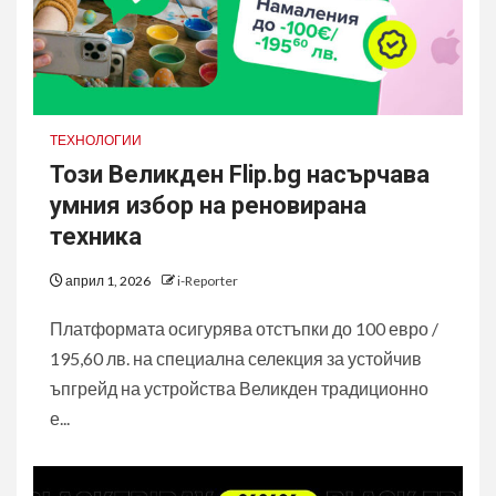
ТЕХНОЛОГИИ
Този Великден Flip.bg насърчава
умния избор на реновирана
техника
април 1, 2026
i-Reporter
Платформата осигурява отстъпки до 100 евро /
195,60 лв. на специална селекция за устойчив
ъпгрейд на устройства Великден традиционно
е...