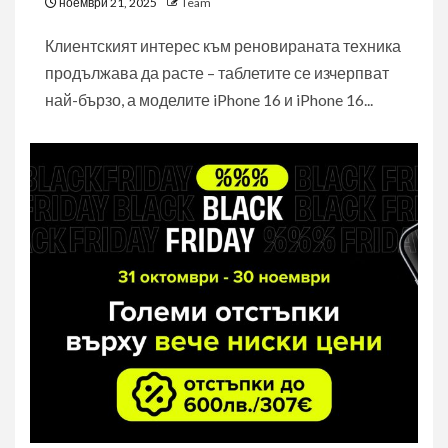
ноември 21, 2025
Team
Клиентският интерес към реновираната техника
продължава да расте – таблетите се изчерпват
най-бързо, а моделите iPhone 16 и iPhone 16...