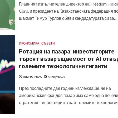
Главният изпълнителен директор на Freedom Holdi
Corp. и президент на Казахстанската федерация п
шахмат Тимур Турлов обяви кандидатурата си за...
ИКОНОМИКА
СЪВЕТИ
Ротация на пазара: инвеститорите
търсят възвръщаемост от AI отвъ
големите технологични гиганти
юли 15, 2026
SunnyNews
През последните две години изглеждаше, че на
американския фондов пазар има само една печел
стратегия – инвестиции в най-големите технологичн