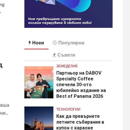
ng
о
Ноеи
Популярни
Съвети
д
ЗЕМЕДЕЛИЕ
Партньор на DABOV
Specialty Coffee
спечели 30-ото
юбилейно издание на
Best of Panama 2026
ивша
ТЕХНОЛОГИИ
и...
Как да превърнете
летните събирания в
купон с караоке