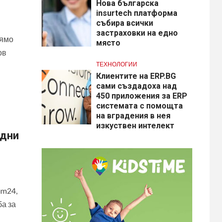
Нова българска
insurtech платформа
събира всички
застраховки на едно
лямо
място
ов
ТЕХНОЛОГИИ
Клиентите на ERP.BG
сами създадоха над
450 приложения за ERP
системата с помощта
на вградения в нея
изкуствен интелект
рдни
om24,
ба за