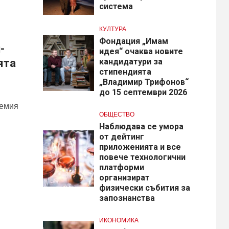
система
КУЛТУРА
Фондация „Имам
-
идея“ очаква новите
ята
кандидатури за
стипендията
„Владимир Трифонов“
до 15 септември 2026
лемия
ОБЩЕСТВО
Наблюдава се умора
от дейтинг
приложенията и все
повече технологични
платформи
организират
физически събития за
запознанства
ИКОНОМИКА