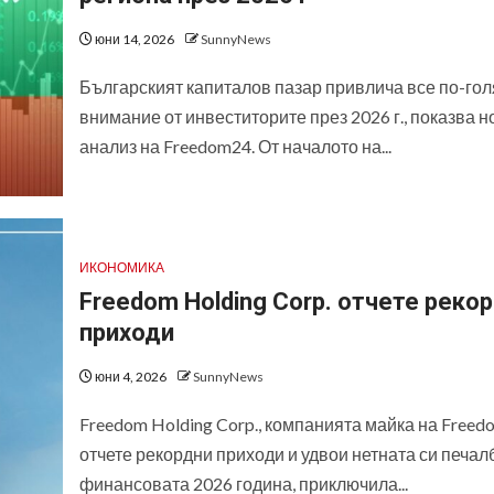
юни 14, 2026
SunnyNews
Българският капиталов пазар привлича все по-го
внимание от инвеститорите през 2026 г., показва н
анализ на Freedom24. От началото на...
ИКОНОМИКА
Freedom Holding Corp. отчете реко
приходи
юни 4, 2026
SunnyNews
Freedom Holding Corp., компанията майка на Freed
отчете рекордни приходи и удвои нетната си печал
финансовата 2026 година, приключила...