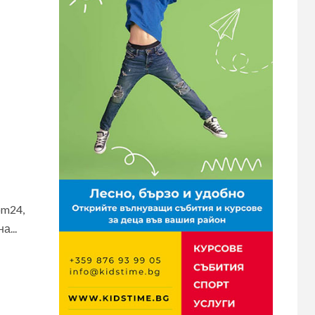
om24,
а...