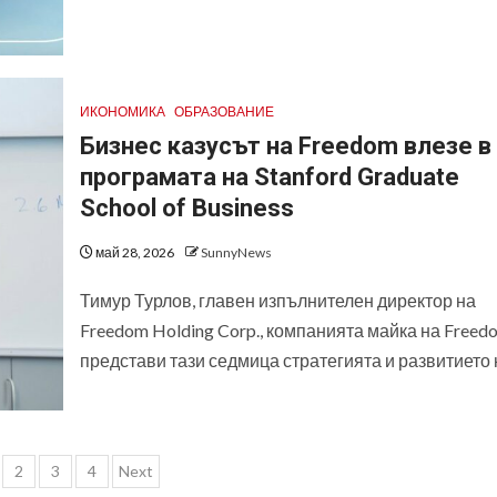
ИКОНОМИКА
ОБРАЗОВАНИЕ
Бизнес казусът на Freedom влезе в
програмата на Stanford Graduate
School of Business
май 28, 2026
SunnyNews
Тимур Турлов, главен изпълнителен директор на
Freedom Holding Corp., компанията майка на Freed
представи тази седмица стратегията и развитието н
азделяне
2
3
4
Next