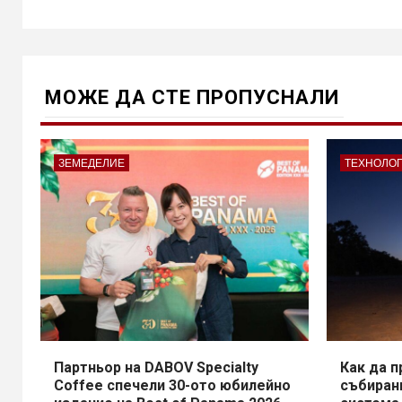
н
п
н
с
МОЖE ДА СТЕ ПРОПУСНАЛИ
ЗЕМЕДЕЛИЕ
ТЕХНОЛО
Партньор на DABOV Specialty
Как да 
Coffee спечели 30-ото юбилейно
събирани