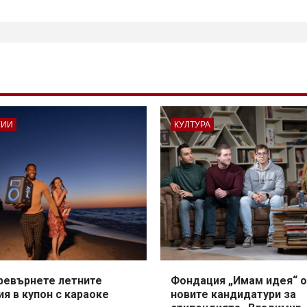
а
убликациите
а
траници
ГИИ
КУЛТУРА
превърнете летните
Фондация „Имам идея“ о
я в купон с караоке
новите кандидатури за