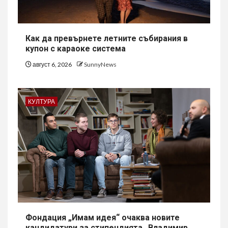
Как да превърнете летните събирания в
купон с караоке система
август 6, 2026
SunnyNews
КУЛТУРА
Фондация „Имам идея“ очаква новите
кандидатури за стипендията „Владимир