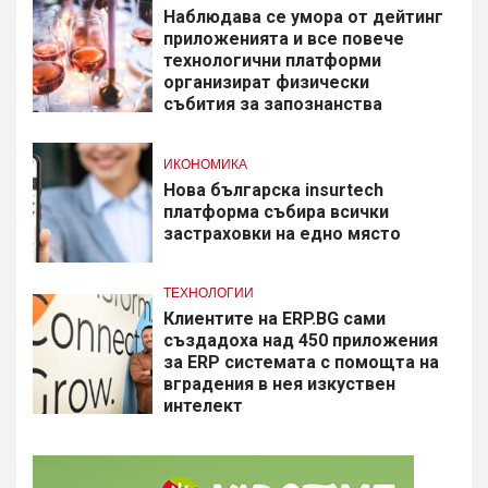
Наблюдава се умора от дейтинг
приложенията и все повече
технологични платформи
организират физически
събития за запознанства
ИКОНОМИКА
Нова българска insurtech
платформа събира всички
застраховки на едно място
ТЕХНОЛОГИИ
Клиентите на ERP.BG сами
създадоха над 450 приложения
за ERP системата с помощта на
вградения в нея изкуствен
интелект