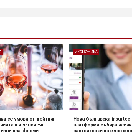
О
ИКОНОМИКА
ва се умора от дейтинг
Нова българска insurtec
нията и все повече
платформа събира всичк
гични платформи
застраховки на едно мя