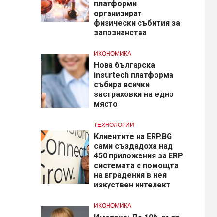
платформи
организират
физически събития за
запознанства
ИКОНОМИКА
Нова българска
insurtech платформа
събира всички
застраховки на едно
място
ТЕХНОЛОГИИ
Клиентите на ERP.BG
сами създадоха над
450 приложения за ERP
системата с помощта
на вградения в нея
изкуствен интелект
ИКОНОМИКА