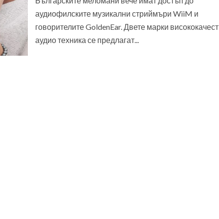
Българските меломани вече имат достъп до
аудиофилските музикални стриймъри WiiM и
говорителите GoldenEar. Двете марки висококачес
аудио техника се предлагат...