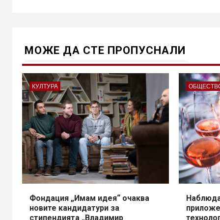
МОЖE ДА СТЕ ПРОПУСНАЛИ
КУЛТУРА
ОБЩЕСТВ
Фондация „Имам идея“ очаква
Наблюда
новите кандидатури за
приложе
стипендията „Владимир
техноло