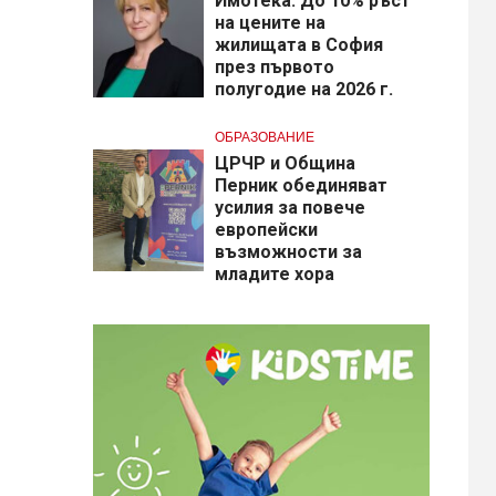
Имотека: До 10% ръст
на цените на
жилищата в София
през първото
полугодие на 2026 г.
ОБРАЗОВАНИЕ
​ЦРЧР и Община
Перник обединяват
усилия за повече
европейски
възможности за
младите хора