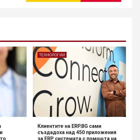
ТЕХНОЛОГИИ
h
Клиентите на ERP.BG сами
и
създадоха над 450 приложения
сто
за ERP системата с помощта на