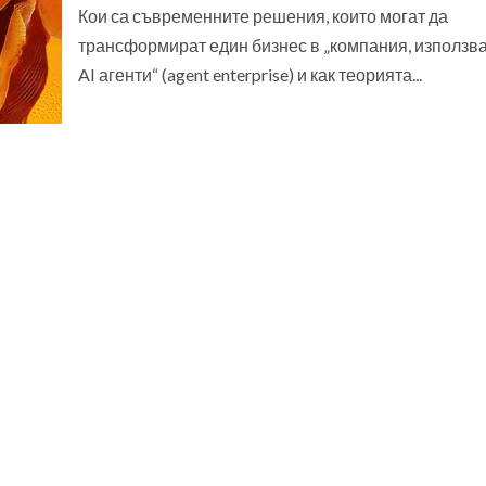
Кои са съвременните решения, които могат да
трансформират един бизнес в „компания, използв
AI агенти“ (agent enterprise) и как теорията...