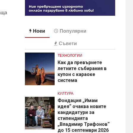
аща
Ноеи
Популярни
Съвети
ТЕХНОЛОГИИ
Как да превърнете
летните събирания в
купон с караоке
система
КУЛТУРА
Фондация „Имам
идея“ очаква новите
кандидатури за
стипендията
„Владимир Трифонов“
до 15 септември 2026