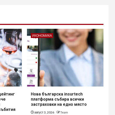
ИКОНОМИКА
дейтинг
Нова българска insurtech
ече
платформа събира всички
и
застраховки на едно място
събития
август 3, 2026
Team