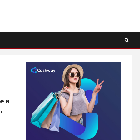
е в
,