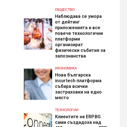
ОБЩЕСТВО
Наблюдава се умора
от дейтинг
приложенията и все
повече технологични
платформи
организират
физически събития за
запознанства
ИКОНОМИКА
Нова българска
insurtech платформа
събира всички
застраховки на едно
място
ТЕХНОЛОГИИ
Клиентите на ERP.BG
сами създадоха над