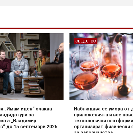
ОБЩЕСТВО
я „Имам идея“ очаква
Наблюдава се умора от 
кандидатури за
приложенията и все пов
ията „Владимир
технологични платформ
в“ до 15 септември 2026
организират физически 
за запознанства