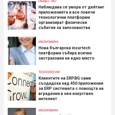
ОБЩЕСТВО
Наблюдава се умора от дейтинг
приложенията и все повече
технологични платформи
организират физически
събития за запознанства
ИКОНОМИКА
Нова българска insurtech
платформа събира всички
застраховки на едно място
ТЕХНОЛОГИИ
Клиентите на ERP.BG сами
създадоха над 450 приложения
за ERP системата с помощта на
вградения в нея изкуствен
интелект
ИКОНОМИКА