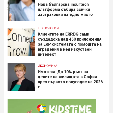
Нова българска insurtech
платформа събира всички
застраховки на едно място
ТЕХНОЛОГИИ
Клиентите на ERP.BG сами
създадоха над 450 приложения
за ERP системата с помощта на
вградения в нея изкуствен
интелект
ИКОНОМИКА
Имотека: До 10% ръст на
цените на жилищата в София
през първото полугодие на 2026
г.