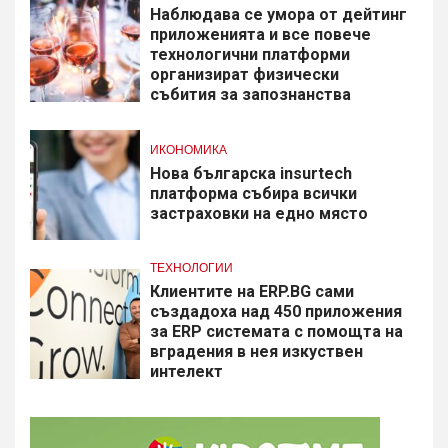
Наблюдава се умора от дейтинг
приложенията и все повече
технологични платформи
организират физически
събития за запознанства
ИКОНОМИКА
Нова българска insurtech
платформа събира всички
застраховки на едно място
ТЕХНОЛОГИИ
Клиентите на ERP.BG сами
създадоха над 450 приложения
за ERP системата с помощта на
вградения в нея изкуствен
интелект