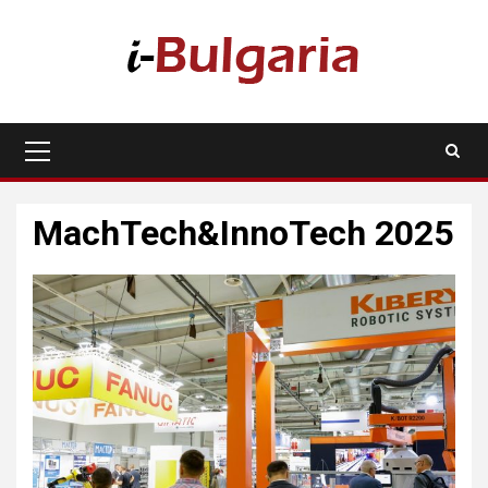
Skip
to
content
Primary
Menu
MachTech&InnoTech 2025