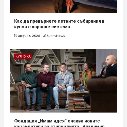
Как да превърнете летните събирания в
купон с караоке система
август 6, 2026
SunnyNews
КУЛТУРА
Фондация „Имам идея“ очаква новите
кандидатури за стипендията „Владимир