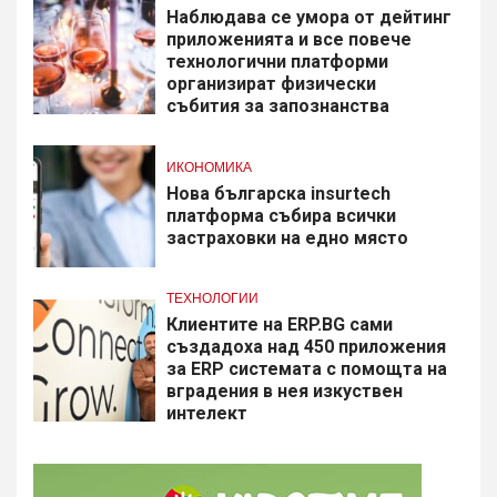
Наблюдава се умора от дейтинг
приложенията и все повече
технологични платформи
организират физически
събития за запознанства
ИКОНОМИКА
Нова българска insurtech
платформа събира всички
застраховки на едно място
ТЕХНОЛОГИИ
Клиентите на ERP.BG сами
създадоха над 450 приложения
за ERP системата с помощта на
вградения в нея изкуствен
интелект