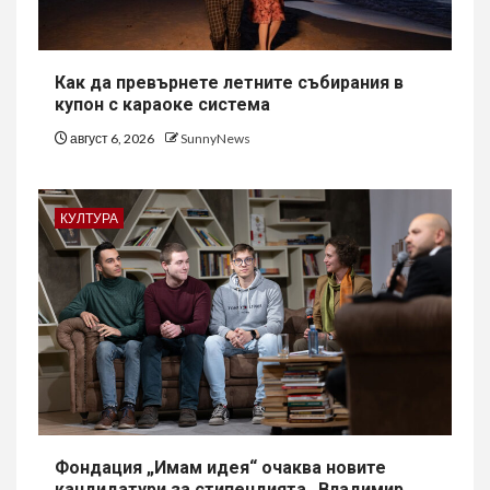
Как да превърнете летните събирания в
купон с караоке система
август 6, 2026
SunnyNews
КУЛТУРА
Фондация „Имам идея“ очаква новите
кандидатури за стипендията „Владимир