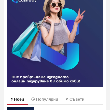
на
страници
Ноеи
Популярни
Съвети