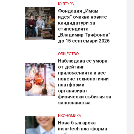
КУЛТУРА
Фондация „Имам
идея“ очаква новите
кандидатури за
стипендията
„Владимир Трифонов“
до 15 септември 2026
ОБЩЕСТВО
Наблюдава се умора
от дейтинг
приложенията и все
повече технологични
платформи
организират
физически събития за
запознанства
ИКОНОМИКА
Нова българска
insurtech платформа