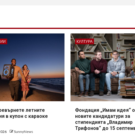
ГИИ
КУЛТУРА
превърнете летните
Фондация „Имам идея“ о
я в купон с караоке
новите кандидатури за
стипендията „Владимир
Трифонов“ до 15 септем
 2026
SunnyNews