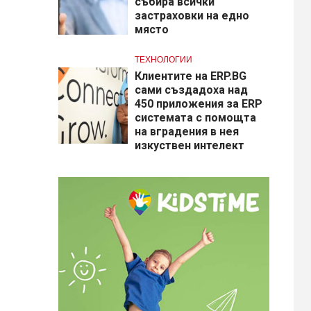
събира всички
застраховки на едно
място
ТЕХНОЛОГИИ
Клиентите на ERP.BG
сами създадоха над
450 приложения за ERP
системата с помощта
на вградения в нея
изкуствен интелект