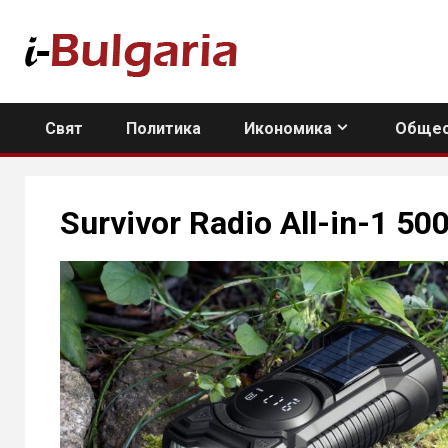
Skip
to
content
Свят
Политика
Икономика
Общес
Survivor Radio All-in-1 50