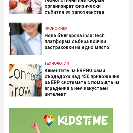
технологични платформи
организират физически
събития за запознанства
ИКОНОМИКА
Нова българска insurtech
платформа събира всички
застраховки на едно място
ТЕХНОЛОГИИ
Клиентите на ERP.BG сами
създадоха над 450 приложения
за ERP системата с помощта на
вградения в нея изкуствен
интелект