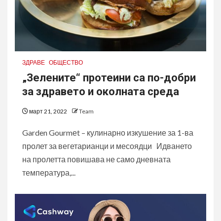
ЗДРАВЕ
ОБЩЕСТВО
„Зелените“ протеини са по-добри
за здравето и околната среда
март 21, 2022
Team
Garden Gourmеt – кулинарно изкушение за 1-ва
пролет за вегетарианци и месоядци Идването
на пролетта повишава не само дневната
температура,...