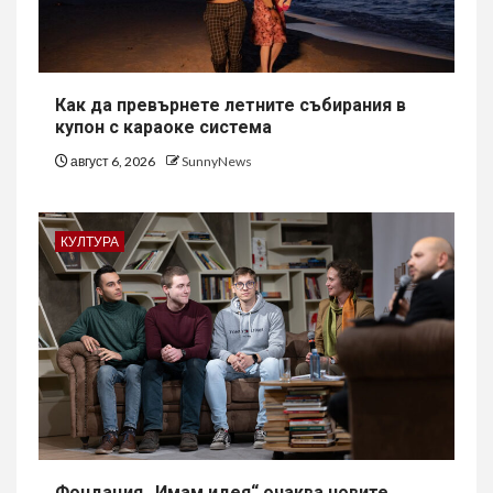
Как да превърнете летните събирания в
купон с караоке система
август 6, 2026
SunnyNews
КУЛТУРА
Фондация „Имам идея“ очаква новите