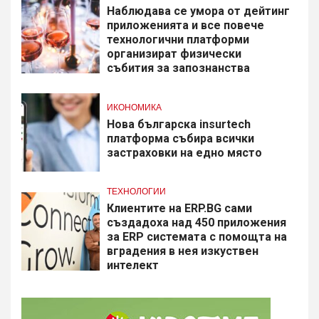
Наблюдава се умора от дейтинг
приложенията и все повече
технологични платформи
организират физически
събития за запознанства
ИКОНОМИКА
Нова българска insurtech
платформа събира всички
застраховки на едно място
ТЕХНОЛОГИИ
Клиентите на ERP.BG сами
създадоха над 450 приложения
за ERP системата с помощта на
вградения в нея изкуствен
интелект