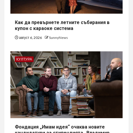
Как да превърнете летните събирания в
купон с караоке система
август 6, 2026
SunnyNews
КУЛТУРА
Фондация „Имам идея“ очаква новите
кандидатури за стипендията „Владимир