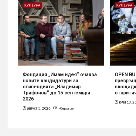
КУЛТУРА
КУЛТУРА
Фондация „Имам идея“ очаква
OPEN BU
новите кандидатури за
превръщ
стипендията „Владимир
площадк
Трифонов“ до 15 септември
открити
2026
юли 13, 2
август 5, 2026
i-Reporter