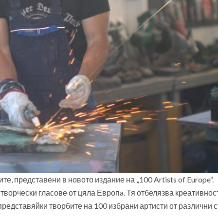
те, представени в новото издание на „100 Artists of Europe“.
ворчески гласове от цяла Европa. Тя отбелязва креативнос
редставяйки творбите на 100 избрани артисти от различни 