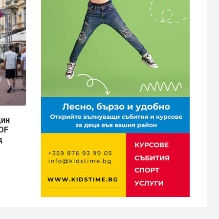
дин
 OF
д