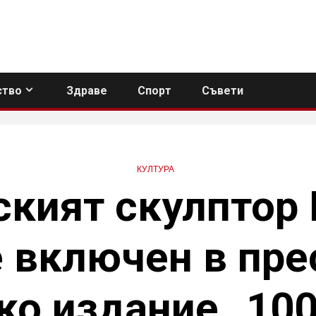
тво
Здраве
Спорт
Съвети
КУЛТУРА
ският скулптор 
е включен в пр
о издание „100 