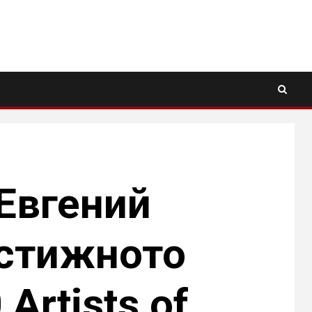
Евгений
естижното
Artists of