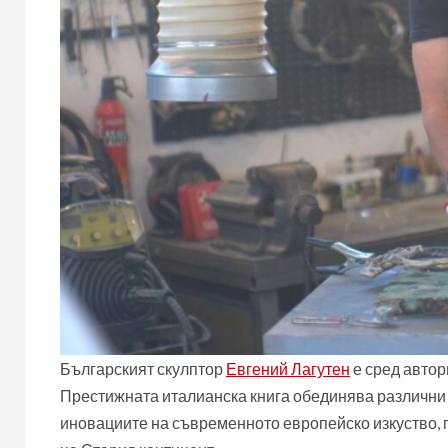
Българският скулптор
Евгений Лагутен
е сред автори
Престижната италианска книга обединява различни т
иновациите на съвременното европейско изкуство, п