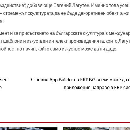
въздействие“, добавя още Евгений Лагутен. Именно това усе
– стремежът скулптурата да не бъде декоративен обект, а ж
л.
момент и за присъствието на българската скулптура в междуна
от шаблони и изкуствен интелект произведенията, които Лагу
стойност по начин, който само изкуство може да ни даде.
ичен
С новия App Builder на ERP.BG всеки може да 
е
приложения направо в ERP си