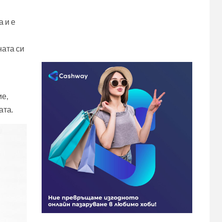
а и е
ната си
ие,
ата.