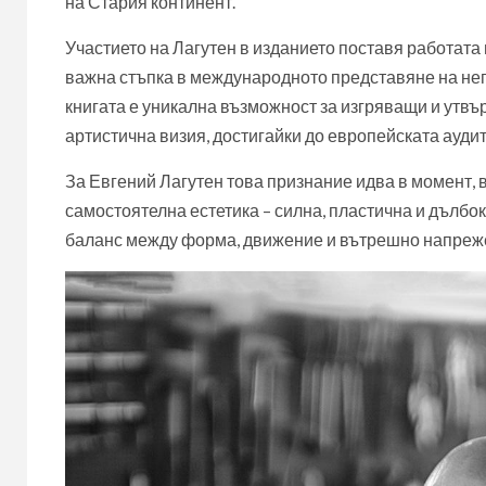
на Стария континент.
Участието на Лагутен в изданието поставя работата 
важна стъпка в международното представяне на нег
книгата е уникална възможност за изгряващи и утвъ
артистична визия, достигайки до европейската аудит
За Евгений Лагутен това признание идва в момент, в
самостоятелна естетика – силна, пластична и дълбок
баланс между форма, движение и вътрешно напрежени