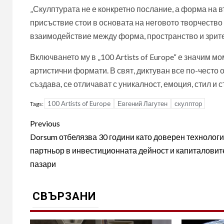
„Скулптурата не е конкретно послание, а форма на 
присъствие стои в основата на неговото творчество 
взаимодействие между форма, пространство и зрите
Включването му в „100 Artists of Europe“ е значим 
артистични формати. В свят, диктуван все по-често 
създава, се отличават с уникалност, емоция, стил и 
100 Artists of Europe
Евгений Лагутен
скулптор
Tags:
Post
Previous
navigation
Dorsum отбелязва 30 години като доверен технолог
партньор в инвестиционната дейност и капиталовит
пазари
СВЪРЗАНИ