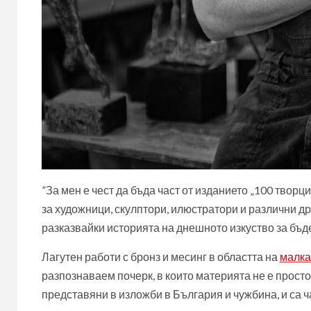
”За мен е чест да бъда част от изданието „100 творц
за художници, скулптори, илюстратори и различни др
разказвайки историята на днешното изкуство за бъде
Лагутен работи с бронз и месинг в областта на
малка
разпознаваем почерк, в които материята не е просто
представяни в изложби в България и чужбина, и са ча