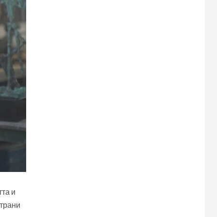
тта и
страни