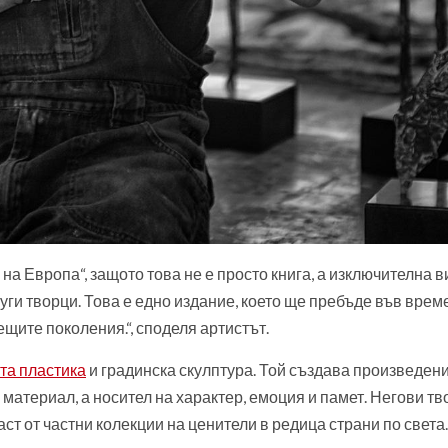
и на Европа“, защото това не е просто книга, а изключителна 
уги творци. Това е едно издание, което ще пребъде във време
щите поколения.“, споделя артистът.
та пластика
и градинска скулптура. Той създава произведени
 материал, а носител на характер, емоция и памет. Негови тв
ст от частни колекции на ценители в редица страни по света.