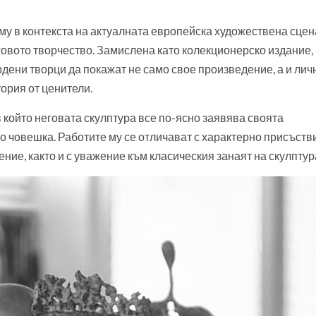
му в контекста на актуалната европейска художествена сцен
овото творчество. Замислена като колекционерско издание,
рдени творци да покажат не само свое произведение, а и лич
ория от ценители.
 който неговата скулптура все по-ясно заявява своята
о човешка. Работите му се отличават с характерно присъств
е, както и с уважение към класическия занаят на скулптур