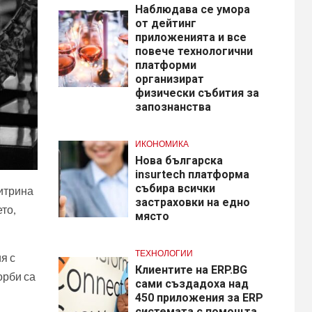
Наблюдава се умора
от дейтинг
приложенията и все
повече технологични
платформи
организират
физически събития за
запознанства
ИКОНОМИКА
Нова българска
insurtech платформа
събира всички
витрина
застраховки на едно
то,
място
ТЕХНОЛОГИИ
я с
Клиентите на ERP.BG
орби са
сами създадоха над
450 приложения за ERP
системата с помощта