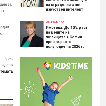
щане за
на вградения в нея
изкуствен интелект
иво
ИКОНОМИКА
родни
Имотека: До 10% ръст
на цените на
тен
жилищата в София
през първото
полугодие на 2026 г.
Next
създава
стемата