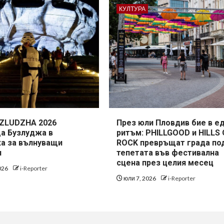
КУЛТУРА
ZLUDZHA 2026
През юли Пловдив бие в е
а Бузлуджа в
ритъм: PHILLGOOD и HILLS
а за вълнуващи
ROCK превръщат града по
я
тепетата във фестивална
сцена през целия месец
026
i-Reporter
юли 7, 2026
i-Reporter