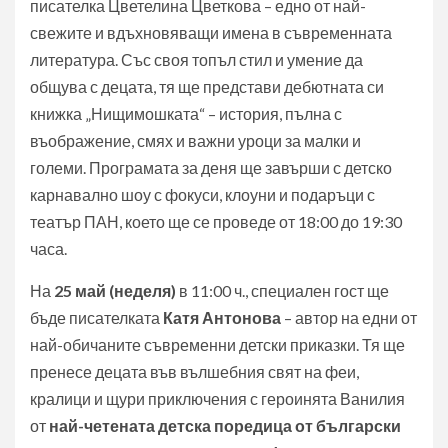
писателка Цветелина Цветкова – едно от най-
свежите и вдъхновяващи имена в съвременната
литература. Със своя топъл стил и умение да
общува с децата, тя ще представи дебютната си
книжка „Нищимошката“ – история, пълна с
въображение, смях и важни уроци за малки и
големи. Програмата за деня ще завърши с детско
карнавално шоу с фокуси, клоуни и подаръци с
театър ПАН, което ще се проведе от 18:00 до 19:30
часа.
На
25 май (неделя)
в 11:00 ч., специален гост ще
бъде писателката
Катя Антонова
– автор на едни от
най-обичаните съвременни детски приказки. Тя ще
пренесе децата във вълшебния свят на феи,
кралици и щури приключения с героинята Ванилия
от
най-четената детска поредица от български