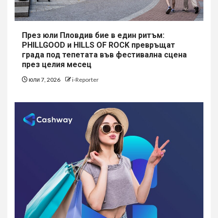
През юли Пловдив бие в един ритъм:
PHILLGOOD и HILLS OF ROCK превръщат
града под тепетата във фестивална сцена
през целия месец
юли 7, 2026
i-Reporter