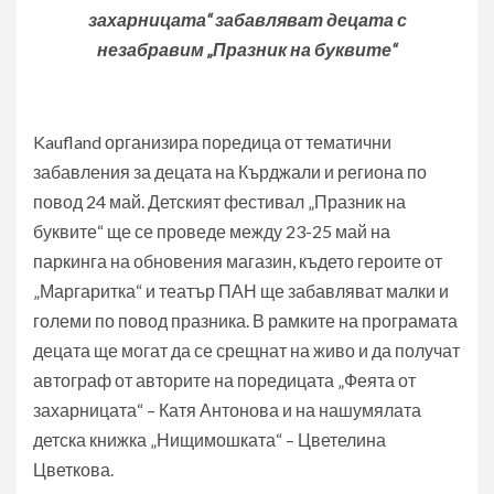
захарницата“ забавляват децата с
незабравим „Празник на буквите“
Kaufland организира поредица от тематични
забавления за децата на Кърджали и региона по
повод 24 май. Детският фестивал „Празник на
буквите“ ще се проведе между 23-25 май на
паркинга на обновения магазин, където героите от
„Маргаритка“ и театър ПАН ще забавляват малки и
големи по повод празника. В рамките на програмата
децата ще могат да се срещнат на живо и да получат
автограф от авторите на поредицата „Феята от
захарницата“ – Катя Антонова и на нашумялата
детска книжка „Нищимошката“ – Цветелина
Цветкова.