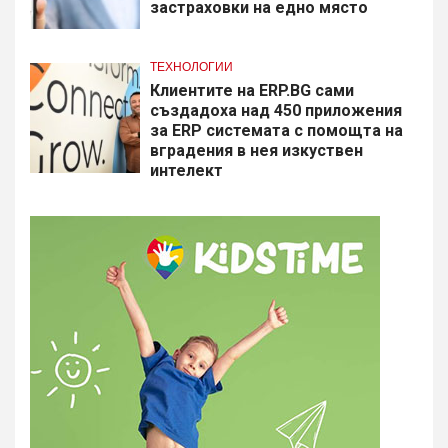
застраховки на едно място
ТЕХНОЛОГИИ
Клиентите на ERP.BG сами
създадоха над 450 приложения
за ERP системата с помощта на
вградения в нея изкуствен
интелект