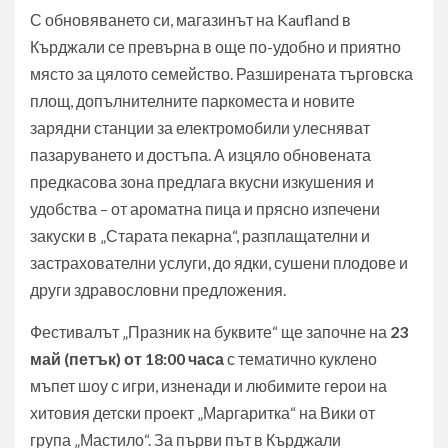
С обновяването си, магазинът на Kaufland в
Кърджали се превърна в още по-удобно и приятно
място за цялото семейство. Разширената търговска
площ, допълнителните паркоместа и новите
зарядни станции за електромобили улесняват
пазаруването и достъпа. А изцяло обновената
предкасова зона предлага вкусни изкушения и
удобства – от ароматна пица и прясно изпечени
закуски в „Старата пекарна“, разплащателни и
застрахователни услуги, до ядки, сушени плодове и
други здравословни предложения.
Фестивалът „Празник на буквите“ ще започне на
23
май
(петък)
от 18:00 часа
с тематично куклено
мъпет шоу с игри, изненади и любимите герои на
хитовия детски проект „Маргаритка“ на Вики от
група „Мастило“. За първи път в Кърджали