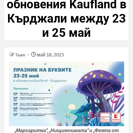
обновения Kaufland в
Кърджали между 23
и 25 май
май 18, 2025
Team
„Маргаритка“, „Нищимошката“ и „Феята от