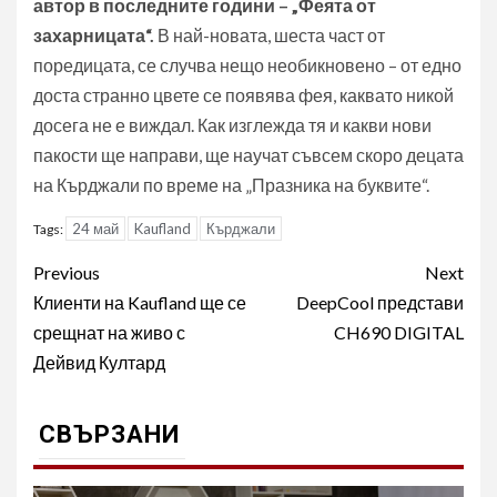
автор в последните години – „Феята от
захарницата“.
В най-новата, шеста част от
поредицата, се случва нещо необикновено – от едно
доста странно цвете се появява фея, каквато никой
досега не е виждал. Как изглежда тя и какви нови
пакости ще направи, ще научат съвсем скоро децата
на Кърджали по време на „Празника на буквите“.
24 май
Kaufland
Кърджали
Tags:
Post
Previous
Next
navigation
Клиенти на Kaufland ще се
DeepCool представи
срещнат на живо с
CH690 DIGITAL
Дейвид Култард
СВЪРЗАНИ