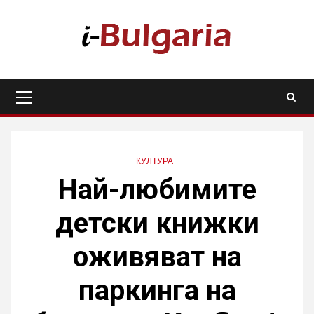
Skip
to
content
Primary
Menu
КУЛТУРА
Най-любимите
детски книжки
оживяват на
паркинга на