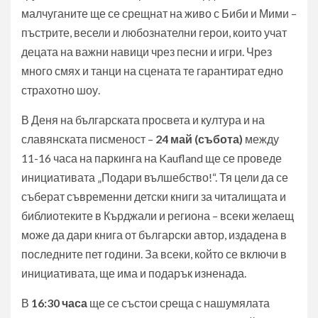
малчуганите ще се срещнат на живо с Биби и Мими –
пъстрите, весели и любознателни герои, които учат
децата на важни навици чрез песни и игри. Чрез
много смях и танци на сцената те гарантират едно
страхотно шоу.
В Деня на българската просвета и култура и на
славянската писменост –
24 май (събота)
между
11-16 часа на паркинга на Kaufland ще се проведе
инициативата „Подари вълшебство!“. Тя цели да се
съберат съвременни детски книги за читалищата и
библиотеките в Кърджали и региона – всеки желаещ
може да дари книга от български автор, издадена в
последните пет години. За всеки, който се включи в
инициативата, ще има и подарък изненада.
В
16:30 часа
ще се състои среща с нашумялата