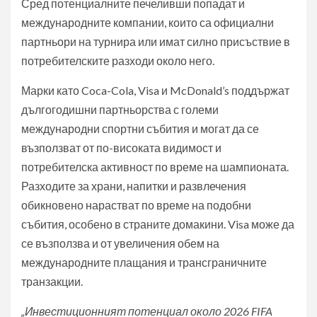
Сред потенциалните печеливши попадат и
международните компании, които са официални
партньори на турнира или имат силно присъствие в
потребителските разходи около него.
Марки като Coca-Cola, Visa и McDonald’s поддържат
дългогодишни партньорства с големи
международни спортни събития и могат да се
възползват от по-високата видимост и
потребителска активност по време на шампионата.
Разходите за храни, напитки и развлечения
обикновено нарастват по време на подобни
събития, особено в страните домакини. Visa може да
се възползва и от увеличения обем на
международните плащания и трансграничните
транзакции.
„Инвестиционният потенциал около 2026
FIFA