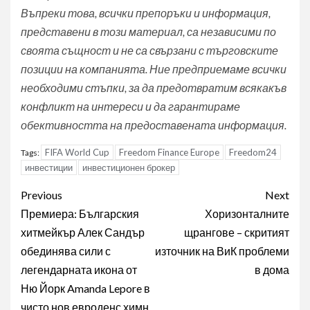
Въпреки това, всички препоръки и информация,
представени в този материал, са независими по
своята същност и не са свързани с търговските
позиции на компанията. Ние предприемаме всички
необходими стъпки, за да предотвратим всякакъв
конфликт на интереси и да гарантираме
обективността на предоставената информация.
FIFA World Cup
Freedom Finance Europe
Freedom24
Tags:
инвестиции
инвестиционен брокер
Post
Previous
Next
navigation
Премиера: Българския
Хоризонталните
хитмейкър Алек Сандър
щрангове – скритият
обединява сили с
източник на ВиК проблеми
легендарната икона от
в дома
Ню Йорк Amanda Lepore в
чисто нов евроденс химн