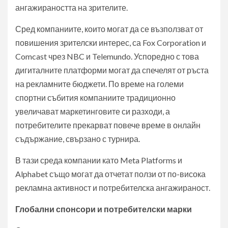
ангажираността на зрителите.
Сред компаниите, които могат да се възползват от
повишения зрителски интерес, са Fox Corporation и
Comcast чрез NBC и Telemundo. Успоредно с това
дигиталните платформи могат да спечелят от ръста
на рекламните бюджети. По време на големи
спортни събития компаниите традиционно
увеличават маркетинговите си разходи, а
потребителите прекарват повече време в онлайн
съдържание, свързано с турнира.
В тази среда компании като Meta Platforms и
Alphabet също могат да отчетат ползи от по-висока
рекламна активност и потребителска ангажираност.
Глобални спонсори и потребителски марки