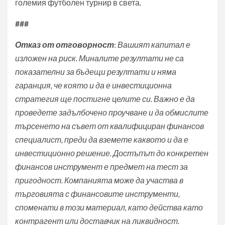
големия футболен турнир в света.
###
Отказ от отговорност
:
Вашият капитал е
изложен на риск. Миналите резултати не са
показателни за бъдещи резултати и няма
гаранция, че която и да е инвестиционна
стратегия ще постигне целите си. Важно е да
проведете задълбочено проучване и да обмислите
търсенето на съвет от квалифициран финансов
специалист, преди да вземете каквото и да е
инвестиционно решение. Достъпът до конкретен
финансов инструмент е предмет на тест за
пригодност. Компанията може да участва в
търговията с финансовите инструменти,
споменати в този материал, като действа като
контрагент или доставчик на ликвидност.