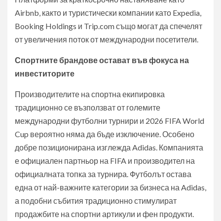
Airbnb, както и туристически компании като Expedia,
Booking Holdings и Trip.com също могат да спечелят
от увеличения поток от международни посетители.
Спортните брандове остават във фокуса на
инвеститорите
Производителите на спортна екипировка
традиционно се възползват от големите
международни футболни турнири и 2026 FIFA World
Cup вероятно няма да бъде изключение. Особено
добре позиционирана изглежда Adidas. Компанията
е официален партньор на FIFA и производител на
официалната топка за турнира. Футболът остава
една от най-важните категории за бизнеса на Adidas,
а подобни събития традиционно стимулират
продажбите на спортни артикули и фен продукти.