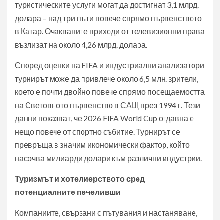
туристическите услуги могат да достигнат 3,1 млрд.
долара – над три пъти повече спрямо първенството
в Катар. Очакваните приходи от телевизионни права
възлизат на около 4,26 млрд. долара.
Според оценки на FIFA и индустриални анализатори
турнирът може да привлече около 6,5 млн. зрители,
което е почти двойно повече спрямо посещаемостта
на Световното първенство в САЩ през 1994 г. Тези
данни показват, че 2026 FIFA World Cup отдавна е
нещо повече от спортно събитие. Турнирът се
превръща в значим икономически фактор, който
насочва милиарди долари към различни индустрии.
Туризмът и хотелиерството сред
потенциалните печеливши
Компаниите, свързани с пътувания и настаняване,