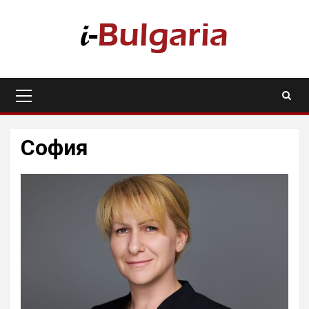
Skip
to
content
Primary
Menu
София